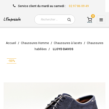
Service client
du mardi au samedi
:
02 97 86 09 49
0
Basc
☰
la
navi
Accueil
Chaussures Homme
Chaussures à lacets
Chaussures
habillées
LLOYD DAVOS
-50%