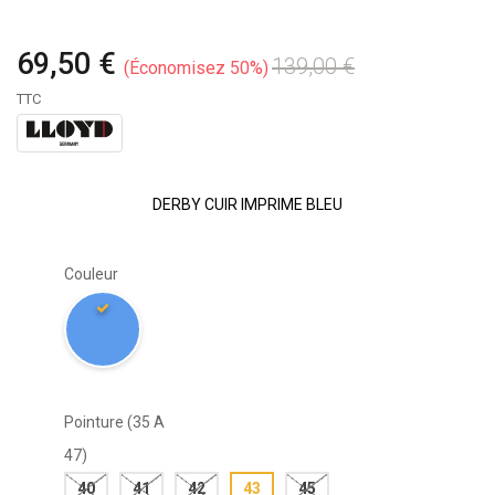
69,50 €
139,00 €
Économisez 50%
TTC
DERBY CUIR IMPRIME BLEU
Couleur
Pointure (35 A
47)
40
41
42
43
45