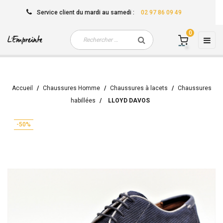
Service client
du mardi au samedi
:
02 97 86 09 49
0
Basc
☰
la
navi
Accueil
Chaussures Homme
Chaussures à lacets
Chaussures
habillées
LLOYD DAVOS
-50%