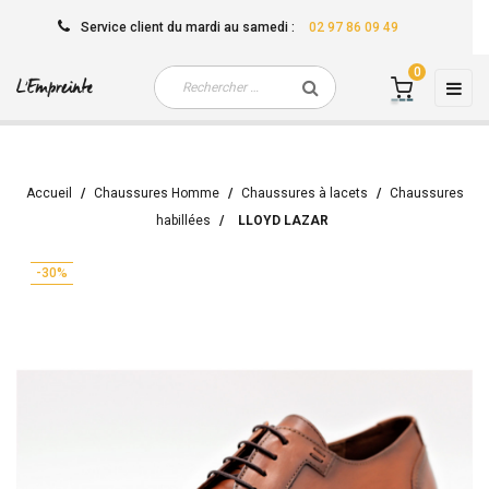
Service client
du mardi au samedi
:
02 97 86 09 49
0
Basc
☰
la
navi
Accueil
Chaussures Homme
Chaussures à lacets
Chaussures
habillées
LLOYD LAZAR
-30%