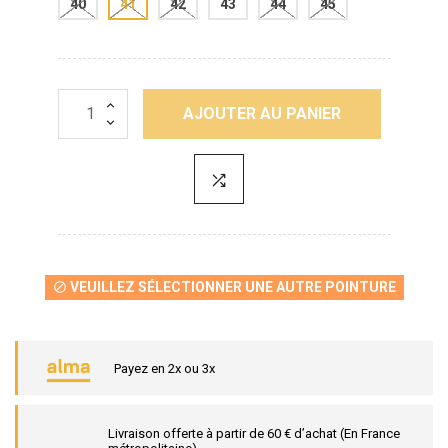
40
41
42
43
44
45
AJOUTER AU PANIER
VEUILLEZ SÉLECTIONNER UNE AUTRE POINTURE

Payez en 2x ou 3x
Livraison offerte à partir de 60 € d’achat (En France