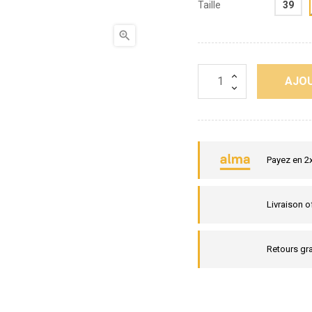
Taille
39

AJOU
Payez en 2
Livraison o
Retours gra