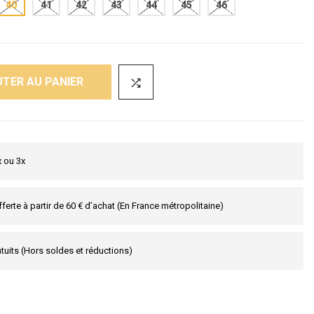
40
41
42
43
44
45
46
TER AU PANIER
x ou 3x
fferte à partir de 60 € d’achat (En France métropolitaine)
tuits (Hors soldes et réductions)