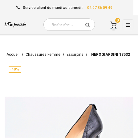
Service client
du mardi au samedi
:
02 97 86 09 49
0
Basc
☰
la
navi
Accueil
Chaussures Femme
Escarpins
NEROGIARDINI 13532
-40%