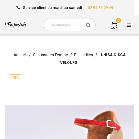
Service client
du mardi au samedi
:
02 97 86 09 49
0
Basc
☰
la
navi
Accueil
Chaussures Femme
Espadrilles
UNISA CISCA
VELOURS
-40%