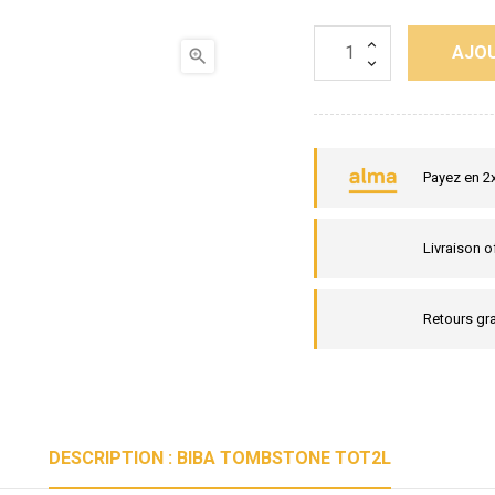
AJOU

Payez en 2
Livraison o
Retours gra
DESCRIPTION : BIBA TOMBSTONE TOT2L