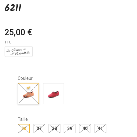
6211
25,00 €
TTC
Couleur
Taille
36
37
38
39
40
41