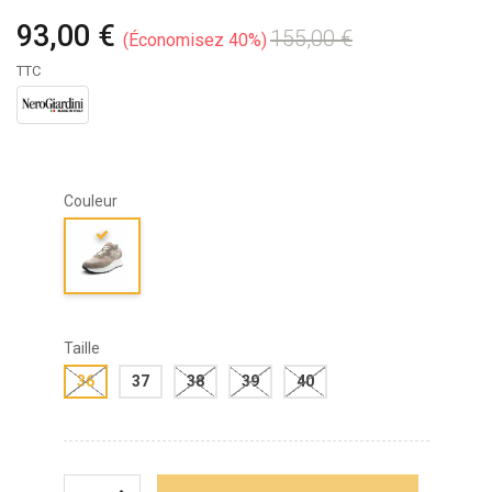
93,00 €
155,00 €
Économisez 40%
TTC
Couleur
Taille
36
37
38
39
40