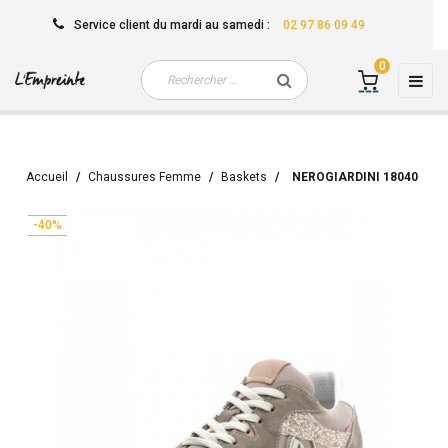
Service client
du mardi au samedi
:
02 97 86 09 49
0
Basc
☰
la
navi
Accueil
Chaussures Femme
Baskets
NEROGIARDINI 18040
-40%