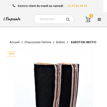
Service client
du mardi au samedi
:
02 97 86 09 49
0
Basc
☰
la
navi
Accueil
Chaussures Femme
Bottes
KARSTON IMOTIC
-50%