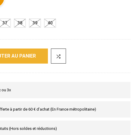
37
38
39
40
TER AU PANIER
x ou 3x
fferte à partir de 60 € d’achat (En France métropolitaine)
tuits (Hors soldes et réductions)