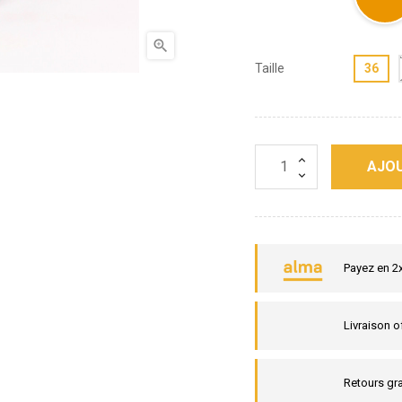

Taille
36
AJOU
Payez en 2
Livraison o
Retours gra