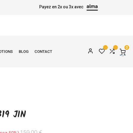
Payez en 2x ou 3x avec
0
OTIONS
BLOG
CONTACT
19 JIN
159,00 €