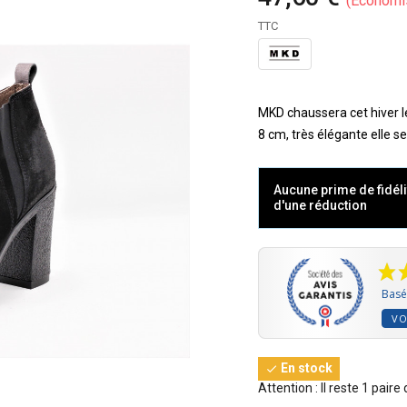
Économi
TTC
MKD chaussera cet hiver l
8 cm, très élégante elle s
Aucune prime de fidéli
d'une réduction
Basé 
VO
En stock

Attention : Il reste 1 paire