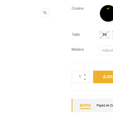
Couleur

Taille
36
Matière
AJOU
Payez en 2