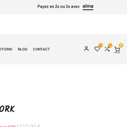
Payez en 2x ou 3x avec
0
OTIONS
BLOG
CONTACT
ORK
119,00 €