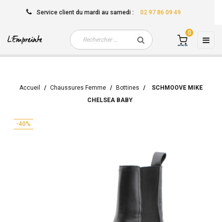
Service client
du mardi au samedi
:
02 97 86 09 49
0
Basc
☰
la
navi
Accueil
Chaussures Femme
Bottines
SCHMOOVE MIKE
CHELSEA BABY
-40%