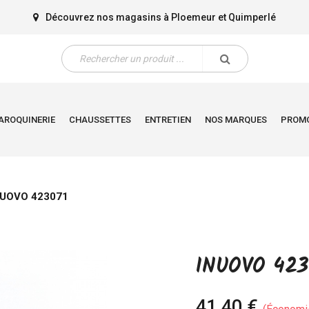
Découvrez nos magasins à
Ploemeur
et
Quimperlé
AROQUINERIE
CHAUSSETTES
ENTRETIEN
NOS MARQUES
PROM
NUOVO 423071
INUOVO 423
41,40 €