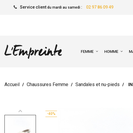
Service client
:
02 97 86 09 49
du mardi au samedi
FEMME
HOMME
M
Accueil
Chaussures Femme
Sandales et nu-pieds
I
-40%