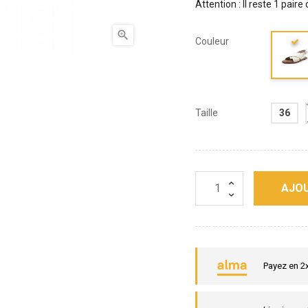
Attention : Il reste 1 paire

Couleur
Taille
36
AJOU
Payez en 2