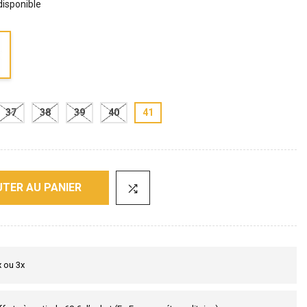
 disponible
37
38
39
40
41
TER AU PANIER
x ou 3x