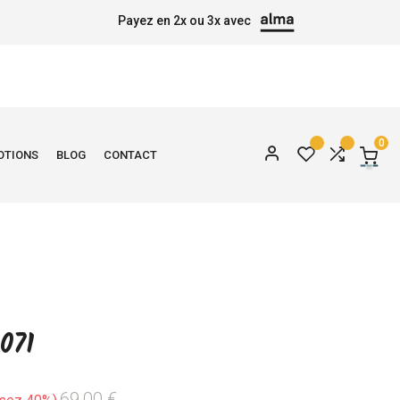
Payez en 2x ou 3x avec
0
OTIONS
BLOG
CONTACT
071
69,00 €