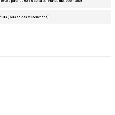
fferte à partir de 60 € d’achat (En France métropolitaine)
tuits (Hors soldes et réductions)