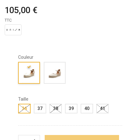
105,00 €
TTC
Couleur
Taille
36
37
38
39
40
41