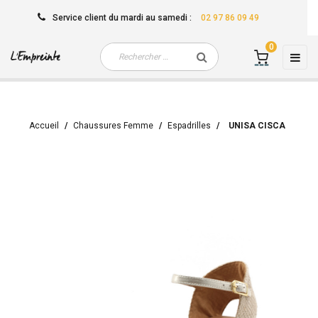
Service client
du mardi au samedi
:
02 97 86 09 49
0
Basc
☰
la
navi
Accueil
Chaussures Femme
Espadrilles
UNISA CISCA