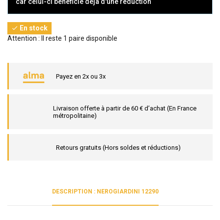
car celui-ci bénéficie déjà d'une réduction
En stock

Attention : Il reste 1 paire disponible
Payez en 2x ou 3x
Livraison offerte à partir de 60 € d’achat (En France
métropolitaine)
Retours gratuits (Hors soldes et réductions)
DESCRIPTION : NEROGIARDINI 12290