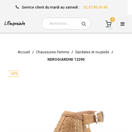
Service client
du mardi au samedi
:
02 97 86 09 49
0
Basc
☰
la
navi
Accueil
Chaussures Femme
Sandales et nu-pieds
NEROGIARDINI 12290
-50%