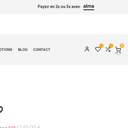
Payez en 2x ou 3x avec
0
OTIONS
BLOG
CONTACT
O
149,00 €