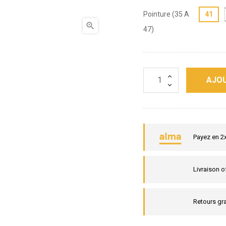
Pointure (35 A
41

47)
AJOU
Payez en 2
Livraison o
Retours gra