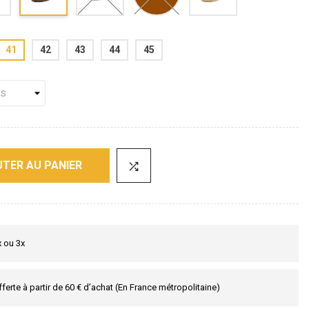
41
42
43
44
45
TER AU PANIER
x ou 3x
fferte à partir de 60 € d’achat (En France métropolitaine)