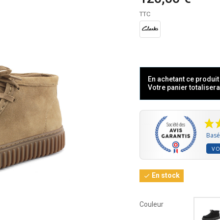
TTC
En achetant ce produi
Votre panier totaliser
Basé 
VO
En stock

Couleur