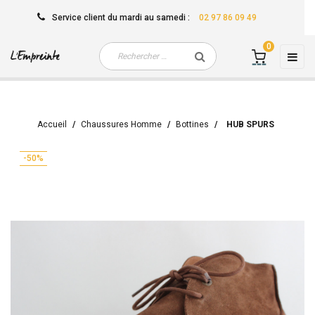
Service client
du mardi au samedi
:
02 97 86 09 49
0
Basc
☰
la
navi
Accueil
Chaussures Homme
Bottines
HUB SPURS
-50%