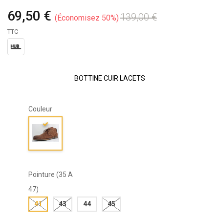
69,50 €
139,00 €
Économisez 50%
TTC
BOTTINE CUIR LACETS
Couleur
Pointure (35 A
47)
41
43
44
45