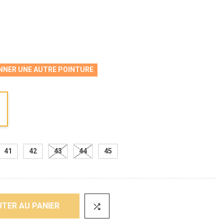
NNER UNE AUTRE POINTURE
41
42
43
44
45
TER AU PANIER