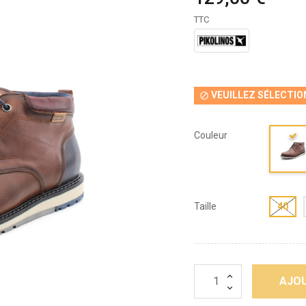
TTC
VEUILLEZ SÉLECTIO

Couleur
Taille
40
AJOU