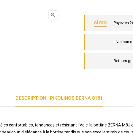

Payez en 2
Livraison o
Retours gra
DESCRIPTION : PIKOLINOS BERNA 8181
dèles confortables, tendances et résistant ! Voici la bottine BERNA M8J 
nt beaucoup d'élégance à la bottine tandis que son excellent mix de coul