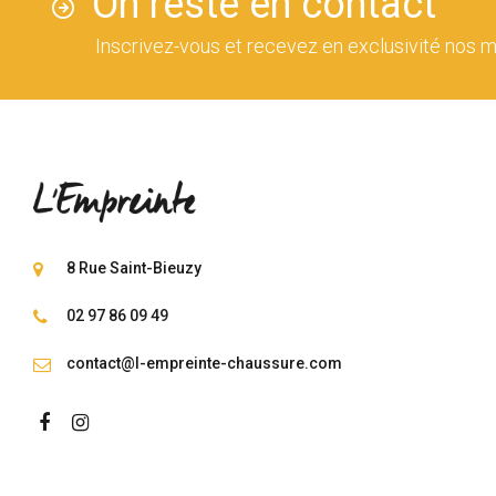
On reste en contact
Inscrivez-vous et recevez en exclusivité nos m
8 Rue Saint-Bieuzy
02 97 86 09 49
contact@l-empreinte-chaussure.com