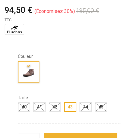
94,50 €
135,00 €
Économisez 30%
TTC
Couleur
Taille
40
41
42
43
44
45