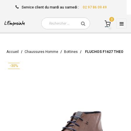
Service client
du mardi au samedi
:
02 97 86 09 49
0
Basc
☰
la
navi
Accueil
Chaussures Homme
Bottines
FLUCHOS F1627 THEO
-30%