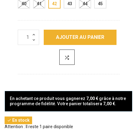
40
41
42
43
44
45
AJOUTER AU PANIER
En achetant ce produit vous gagnerez
7,00 €
grâce à notre
programme de fidélité. Votre panier totalisera
7,00 €
.
En stock

Attention : Il reste 1 paire disponible