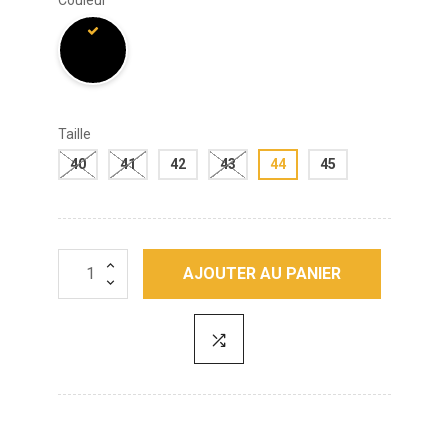
Taille
40
41
42
43
44
45
AJOUTER AU PANIER