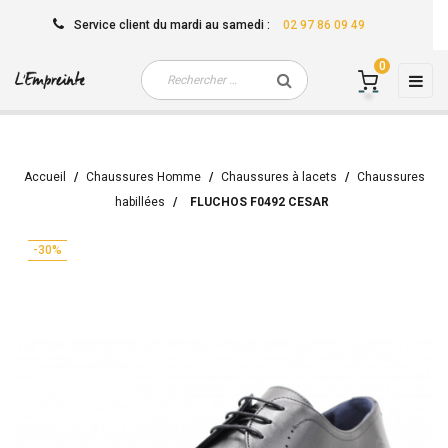
Service client
du mardi au samedi
:
02 97 86 09 49
0
Basc
☰
la
navi
Accueil
Chaussures Homme
Chaussures à lacets
Chaussures
habillées
FLUCHOS F0492 CESAR
-30%